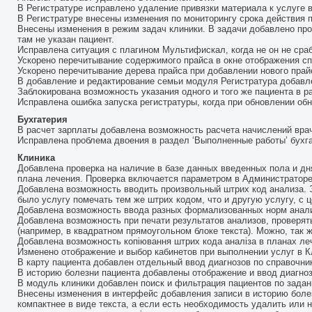
В Регистратуре исправлено удаление привязки материала к услуге в
В Регистратуре внесены изменения по мониторингу срока действия 
Внесены изменения в режим задач клиники. В задачи добавлено про
там не указан пациент.
Исправлена ситуация с плагином Мультифискал, когда не он не сра
Ускорено перечитывание содержимого прайса в окне отображения сп
Ускорено перечитывание дерева прайса при добавлении нового прайс
В добавление и редактирование семьи модуля Регистратура добавле
Заблокирована возможность указания одного и того же пациента в р
Исправлена ошибка запуска регистратуры, когда при обновлении об
Бухгатерия
В расчет зарплаты добавлена возможность расчета начислений врач
Исправлена проблема двоения в раздел ‘Выполненные работы’ бухг
Клиника
Добавлена проверка на наличие в базе данных введенных пола и дн
плана лечения. Проверка включается параметром в Администраторе
Добавлена возможность вводить произвольный штрих код анализа. Э
было услугу помечать тем же штрих кодом, что и другую услугу, с 
Добавлена возможность ввода разных формализованных норм анали
Добавлена возможность при печати результатов анализов, проверять
(например, в квадратном прямоугольном блоке текста). Можно, так 
Добавлена возможность копіювання штрих кода аналіза в планах ле
Изменено отображение и выбор кабинетов при выполнении услуг в К
В карту пациента добавлен отдельный ввод диагнозов по справочни
В историю болезни пациента добавлены отображение и ввод диагно
В модуль клиники добавлен поиск и фильтрация пациентов по зада
Внесены изменения в интерфейс добавления записи в историю боле
компактнее в виде текста, а если есть необходимость удалить или 