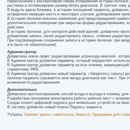
переключении к альтернтивнім темам отображения истории болезни
растяжка и оптимизирован размер блока диагнозов. В третюю тему 
В модуль врача Клиника, в историю посещений пациента, добавлен 
исправлено имевшее место в некоторых случаях дублирование прие
В историю болезни внесены изменения для предотвращения ошибочн
дополнительное сообщение при закрытии формы редактирования, ес
действия.
В историю болезни, для контроля действий врачей, добавлено прото
добавление записи, начал редактировать запись, отменил редактиро
При подтверждении сохранения записи в историю болезни, при вводе
это было не обязательным).
Администратор
Добавлены новое право ‘редактирование штрихкода анализа’, которо
В Администратор добавлен параметр, который определяет использов
В Администратор добавлен параметр на всю клинику запрещающий с
справочнику МКБ.
В Администратор добавлен новый параметр: «Запретить( скрыть) руч
болезни пациента скрывается окно ввода диагнозов как текст. При 
возможности редактирования.
Дополнительно
Добавлено протоколирование сессий входа и выхода в клинику для
Разработана программа мониторинга работы рабочих мест с возмож
Создан клиент цифровой подписи для мобильных устройств на базе 
В систему добавлен новый плагин Подпись пациента.
Рубрика:
Кабинет врача стоматолога
,
Новости
,
Программа для стом