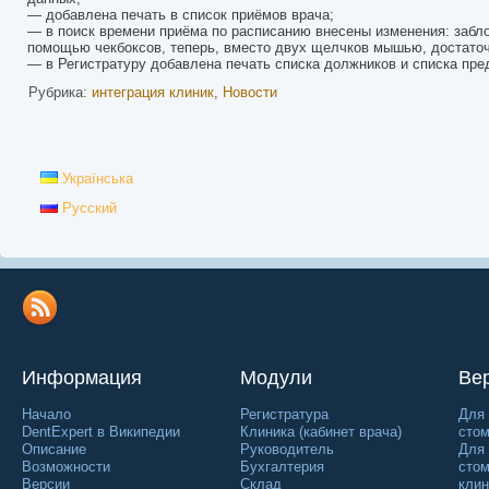
— добавлена печать в список приёмов врача;
— в поиск времени приёма по расписанию внесены изменения: забло
помощью чекбоксов, теперь, вместо двух щелчков мышью, достаточ
— в Регистратуру добавлена печать списка должников и списка пр
Рубрика:
интеграция клиник
,
Новости
Українська
Русский
Информация
Модули
Ве
Начало
Регистратура
Для 
DentExpert в Википедии
Клиника (кабинет врача)
стом
Описание
Руководитель
Для
Возможности
Бухгалтерия
стом
Версии
Склад
клин