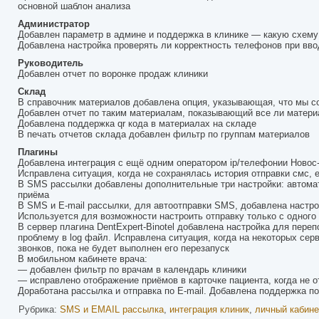
основной шаблон анализа
Администратор
Добавлен параметр в админе и поддержка в клинике — какую схему х
Добавлена настройка проверять ли корректность телефонов при ввод
Руководитель
Добавлен отчет по воронке продаж клиники
Склад
В справочник материалов добавлена опция, указывающая, что мы с
Добавлен отчет по таким материалам, показывающий все ли матери
Добавлена поддержка qr кода в материалах на складе
В печать отчетов склада добавлен фильтр по группам материалов
Плагины
Добавлена интеграция с ещё одним оператором ip/телефонии Новос
Исправлена ситуация, когда не сохранялась история отправки смс, 
В SMS рассылки добавлены дополнительные три настройки: автомати
приёма
В SMS и E-mail рассылки, для автоотправки SMS, добавлена настро
Используется для возможности настроить отправку только с одного 
В сервер плагина DentExpert-Binotel добавлена настройка для пере
проблему в log файл. Исправлена ситуация, когда на некоторых серв
звонков, пока не будет выполнен его перезапуск
В мобильном кабинете врача:
— добавлен фильтр по врачам в календарь клиники
— исправлено отображение приёмов в карточке пациента, когда не 
Доработана рассылка и отправка по E-mail. Добавлена поддержка по
Рубрика:
SMS и EMAIL рассылка
,
интеграция клиник
,
личный кабине