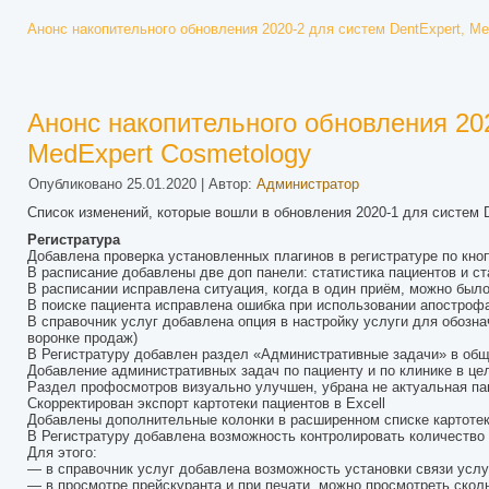
Анонс накопительного обновления 2020-2 для систем DentExpert, M
Анонс накопительного обновления 202
MedExpert Cosmetology
Опубликовано
25.01.2020
|
Автор:
Администратор
Список изменений, которые вошли в обновления 2020-1 для систем 
Регистратура
Добавлена проверка установленных плагинов в регистратуре по кно
В расписание добавлены две доп панели: статистика пациентов и с
В расписании исправлена ситуация, когда в один приём, можно был
В поиске пациента исправлена ошибка при использовании апостроф
В справочник услуг добавлена опция в настройку услуги для обозна
воронке продаж)
В Регистратуру добавлен раздел «Административные задачи» в общ
Добавление административных задач по пациенту и по клинике в це
Раздел профосмотров визуально улучшен, убрана не актуальная п
Скорректирован экспорт картотеки пациентов в Excell
Добавлены дополнительные колонки в расширенном списке картотеки 
В Регистратуру добавлена возможность контролировать количество у
Для этого:
— в справочник услуг добавлена возможность установки связи услу
— в просмотре прейскуранта и при печати, можно просмотреть сколь