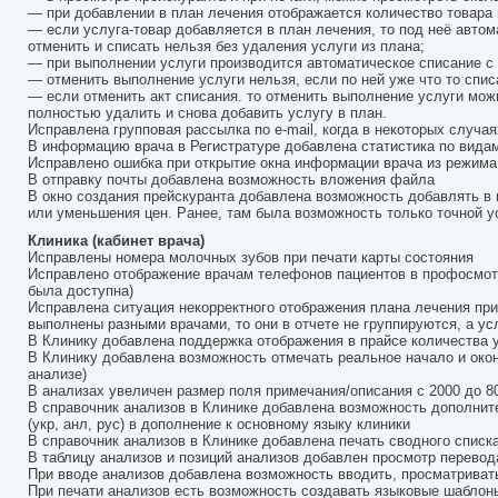
— при добавлении в план лечения отображается количество товара 
— если услуга-товар добавляется в план лечения, то под неё автом
отменить и списать нельзя без удаления услуги из плана;
— при выполнении услуги производится автоматическое списание с 
— отменить выполнение услуги нельзя, если по ней уже что то спис
— если отменить акт списания. то отменить выполнение услуги можн
полностью удалить и снова добавить услугу в план.
Исправлена групповая рассылка по e-mail, когда в некоторых случа
В информацию врача в Регистратуре добавлена статистика по вид
Исправлено ошибка при открытие окна информации врача из режима
В отправку почты добавлена возможность вложения файла
В окно создания прейскуранта добавлена возможность добавлять в 
или уменьшения цен. Ранее, там была возможность только точной ус
Клиника (кабинет врача)
Исправлены номера молочных зубов при печати карты состояния
Исправлено отображение врачам телефонов пациентов в профосмотра
была доступна)
Исправлена ситуация некорректного отображения плана лечения при 
выполнены разными врачами, то они в отчете не группируются, а усл
В Клинику добавлена поддержка отображения в прайсе количества 
В Клинику добавлена возможность отмечать реальное начало и око
анализе)
В анализах увеличен размер поля примечания/описания с 2000 до 8
В справочник анализов в Клинике добавлена возможность дополнит
(укр, анл, рус) в дополнение к основному языку клиники
В справочник анализов в Клинике добавлена печать сводного списк
В таблицу анализов и позиций анализов добавлен просмотр перево
При вводе анализов добавлена возможность вводить, просматривать
При печати анализов есть возможность создавать языковые шаблоны 