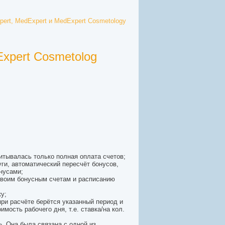
ert, MedExpert и MedExpert Cosmetology
xpert Cosmetolog
итывалась только полная оплата счетов;
ги, автоматический пересчёт бонусов,
нусами;
 своим бонусным счетам и расписанию
у;
ри расчёте берётся указанный период и
мость рабочего дня, т.е. ставка/на кол.
. Она была связана с одной из