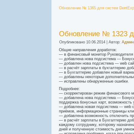
Обновление № 1365 для систем DentExpe
Обновление № 1323 дл
Опубликовано
10.06.2014
|
Автор:
Админ
Общие направления доработок:
— в финансовый монитор Руководителя 
— добавлена нова подсистема — Бонусн
— добавлен нова подсистема — web сайт
— в расчёт зарплаты в бухгалтерию доб
— в Бухгалтерию добавлен новый вариан
— добавлены некоторые дополнительные
— исправлены обнаруженные ошибки.
Подробнее:
— скорректирован режим финансового мо
— добавлена нова подсистема — Бонусна
поддержка бонусных карт, возможность у
— добавлена новая подсистема — web са
приёмов, информационные страницы клин
— добавлена возможность отключить про
— в расчёт зарплаты в Бухгалтерию доб
каждому сотруднику, которому назначена
дней и полученную стоимость дня умнож
— исправлена проблема, когда при подс