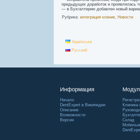
предыдущих доработок и проявлялась то
— в Бухгалтерию добавлен новый вариан
Рубрика:
интеграция клиник
,
Новости
Українська
Русский
Информация
Модул
Начало
Регистра
DentExpert в Википедии
Клиника 
Описание
Руковод
Возможности
Бухгалте
Версии
Склад
Мобильн
DentExpe