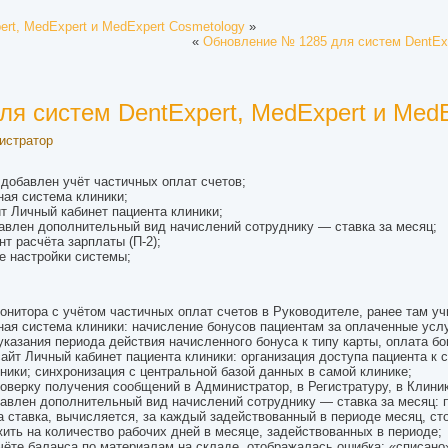
rt, MedExpert и MedExpert Cosmetology
»
«
Обновление № 1285 для систем DentExp
я систем DentExpert, MedExpert и MedE
истратор
добавлен учёт частичных оплат счетов;
ая система клиники;
 Личный кабинет пациента клиники;
авлен дополнительный вид начислений сотруднику — ставка за месяц;
т расчёта зарплаты (П-2);
 настройки системы;
нитора с учётом частичных оплат счетов в Руководителе, ранее там уч
я система клиники: начисление бонусов пациентам за оплаченные услу
казания периода действия начисленного бонуса к типу карты, оплата бо
йт Личный кабинет пациента клиники: организация доступа пациента к
ики; синхронизация с центральной базой данных в самой клинике;
верку получения сообщений в Администратор, в Регистратуру, в Клиник
авлен дополнительный вид начислений сотруднику — ставка за месяц: п
 ставка, вычисляется, за каждый задействованный в периоде месяц, стои
ить на количество рабочих дней в месяце, задействованных в периоде;
чёте баланса по материалам на складе, отображалась ошибка: «списано»