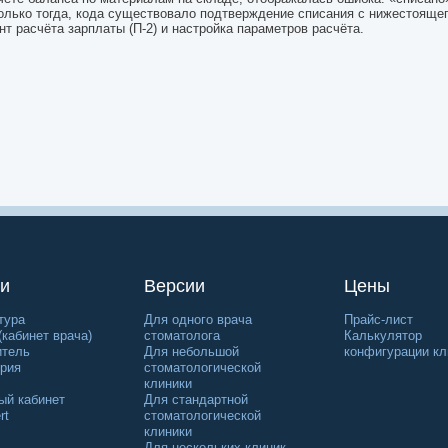
лько тогда, кода существовало подтверждение списания с нижестоящег
т расчёта зарплаты (П-2) и настройка параметров расчёта.
и
Версии
Цены
тура
Для одного врача
Прайс-лист
(кабинет врача)
стоматолога
Калькулятор
итель
Для небольшой
конфигурации кл
рия
стоматологической
клиники
ый кабинет
Для стандартной
rt
стоматологической
клиники
Для нескольких клиник