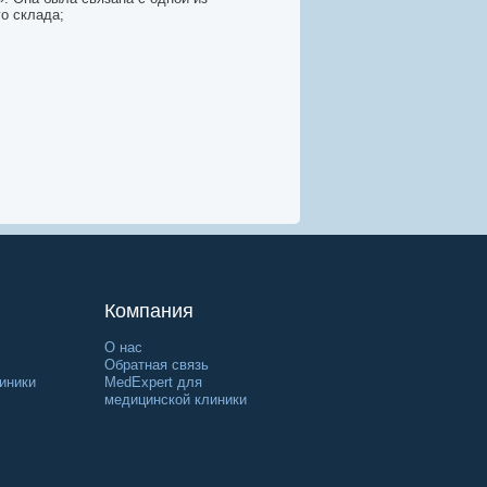
о склада;
Компания
О нас
Обратная связь
иники
MedExpert для
медицинской клиники