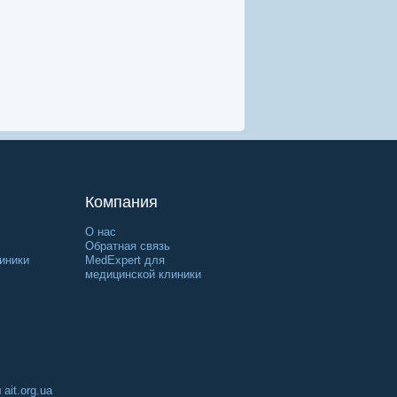
Компания
О нас
Обратная связь
иники
MedExpert для
медицинской клиники
й
ait.org.ua