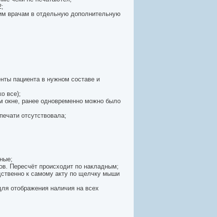
2;
им врачам в отдельную дополнительную
енты пациента в нужном составе и
о все);
ом окне, ранее одновременно можно было
печати отсутствовала;
ные;
ов. Пересчёт происходит по накладным;
дственно к самому акту по щелчку мыши
для отображения наличия на всех