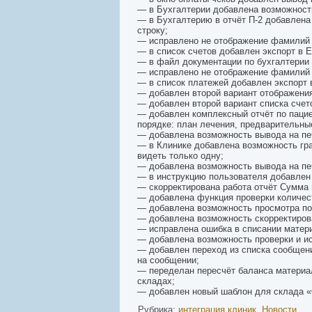
— в Бухгалтерии добавлена возможность
— в Бухгалтерию в отчёт П-2 добавлен
строку;
— исправлено не отображение фамилий п
— в список счетов добавлен экспорт в Ex
— в файл документации по бухгалтерии в
— исправлено не отображение фамилий 
— в список платежей добавлен экспорт в
— добавлен второй вариант отображения
— добавлен второй вариант списка счет
— добавлен комплексный отчёт по пацие
порядке: план лечения, предварительные
— добавлена возможность вывода на печ
— в Клинике добавлена возможность гра
видеть только одну;
— добавлена возможность вывода на печ
— в инструкцию пользователя добавлен 
— скорректирована работа отчёт Сумма 
— добавлена функция проверки количест
— добавлена возможность просмотра под
— добавлена возможность скорректирова
— исправлена ошибка в списании матери
— добавлена возможность проверки и ис
— добавлен переход из списка сообщен
на сообщении;
— переделан пересчёт баланса материал
складах;
— добавлен новый шаблон для склада «
Рубрика:
интеграция клиник
,
Новости