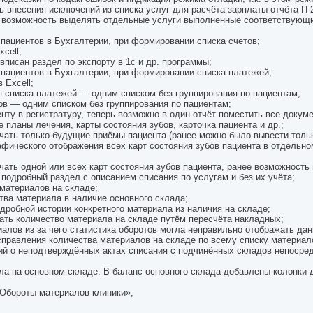
 внесения исключений из списка услуг для расчёта зарплаты отчёта П-
а возможность выделять отдельные услуги выполненные соответствующ
ациентов в Бухгалтерии, при формировании списка счетов;
cell;
писан раздел по экспорту в 1с и др. программы;
пациентов в Бухгалтерии, при формировании списка платежей;
 Excell;
 списка платежей — одним списком без группирования по пациентам;
ов — одним списком без группирования по пациентам;
нту в регистратуру, теперь возможно в один отчёт поместить все докум
 планы лечения, карты состояния зубов, карточка пациента и др.;
ать только будущие приёмы пациента (ранее можно было вывести тольк
фического отображения всех карт состояния зубов пациента в отдельн
ать одной или всех карт состояния зубов пациента, ранее возможность 
подробный раздел с описанием списания по услугам и без их учёта;
материалов на складе;
ва материала в наличие основного склада;
робной истории конкретного материала из наличия на складе;
ть количество материала на складе путём пересчёта накладных;
алов из за чего статистика оборотов могла неправильно отображать дан
правления количества материалов на складе по всему списку материал
ий о неподтверждённых актах списания с подчинённых складов непосре
а на основном складе. В баланс основного склада добавлены колонки 
Обороты материалов клиники»;