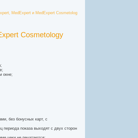
pert, MedExpert и MedExpert Cosmetolog
xpert Cosmetology
;
е;
м окне;
;
ми, без бонусных карт, с
ц периода показа выходят с двух сторон
име чеки не печатаются;