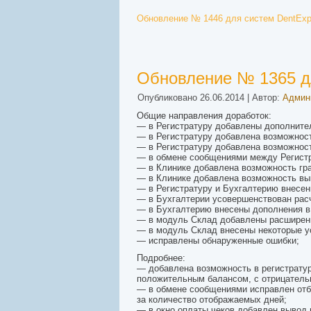
Обновление № 1446 для систем DentExpe
Обновление № 1365 дл
Опубликовано
26.06.2014
|
Автор:
Админ
Общие направления доработок:
— в Регистратуру добавлены дополнител
— в Регистратуру добавлена возможност
— в Регистратуру добавлена возможност
— в обмене сообщениями между Регистр
— в Клинике добавлена возможность гра
— в Клинике добавлена возможность выв
— в Регистратуру и Бухгалтерию внесен
— в Бухгалтерии усовершенствован расч
— в Бухгалтерию внесены дополнения в 
— в модуль Склад добавлены расширенн
— в модуль Склад внесены некоторые у
— исправлены обнаруженные ошибки;
Подробнее:
— добавлена возможность в регистратур
положительным балансом, с отрицатель
— в обмене сообщениями исправлен отбо
за количество отображаемых дней;
— в окно оплаты чеков добавлен вывод п