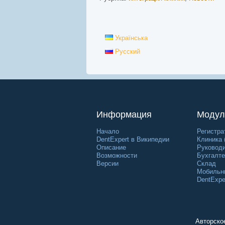
Українська
Русский
Информация
Модул
Начало
Регистра
DentExpert в Википедии
Клиника 
Описание
Руковод
Возможности
Бухгалте
Версии
Склад
Мобильн
DentExpe
Авторско