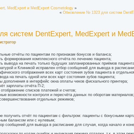
rt, MedExpert и MedExpert Cosmetology
»
«
Обновление № 1323 для систем DentEx
я систем DentExpert, MedExpert и MedE
истратор
ьные отчёты по пациентам по признакам бонусов и баланса;
ь формирования комплексного отчёта по лечению пациента;
ь вывода на печать только будущих запланированных приёмов пациента
атурой и Клиникой исправлен отбор сообщений для вывода в расписани
фического отображения всех карт состояния зубов пациента в отдельно
ода на печать одной или всех карт состояния зубов пациента;
ы дополнения в интерфейс окна оплаты чеков фискального принтера;
ёт зарплаты отчёта П-2;
отображение списков платежей и счетов;
ые возможности контроля и пересчёта данных по оборотам материалов
совершенствования отдельных режимов;
е получить отчёт по пациентам с фильтром: пациенты с бонусными карта
ным балансом или с нулевым;
р сообщений для вывода в расписание для случая, когда начало и коне
одсказки по кодам ошибок и индикация режима отладки, т.к. в этом реж