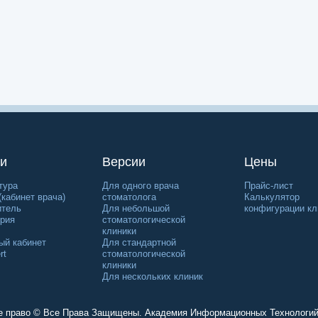
и
Версии
Цены
тура
Для одного врача
Прайс-лист
(кабинет врача)
стоматолога
Калькулятор
итель
Для небольшой
конфигурации кл
рия
стоматологической
клиники
ый кабинет
Для стандартной
rt
стоматологической
клиники
Для нескольких клиник
е право © Все Права Защищены. Академия Информационных Технологи