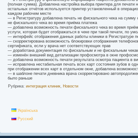
(полная сумма). Добавлена настройка выбора принтера для печати н
остальных отчётов используется принтер установленный в операци
каждом рабочем месте
— в Регистратуру добавлена печать не фискального чека на сумму о
не фискального чека во время приёма платежа
— добавлена возможность печати фискального чека во время приёма 
услуги, которая будет отображаться в чеке при такой печати, по у
— интерфейс отображения данных работы клиники в Регистратуре п
— скорректирована возможность блокировки отображения телефонов 
сертификата, если у врача нет соответствующих прав
— доработана документация по фискальным и не фискальным чекам
— изменён внешний вид детализации профосмотра в окне профосмо
— добавлена возможность печати результата осмотра пациента в ви
— исправлена нестабильная печать всех карт состояния зубов в од
при отображении всех карт в отдельном окне, добавлена возможнос
— в шаблоне печати дневника врача скорректировано автопродолжен
было раньше
Рубрика:
интеграция клиник
,
Новости
Українська
Русский