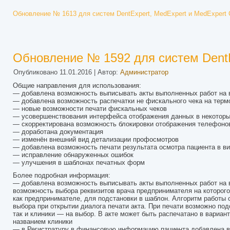
Обновление № 1613 для систем DentExpert, MedExpert и MedExpert 
Обновление № 1592 для систем DentE
Опубликовано
11.01.2016
|
Автор:
Администратор
Общие направления для использования:
— добавлена возможность выписывать акты выполненных работ на 
— добавлена возможность распечатки не фискального чека на терм
— новые возможности печати фискальных чеков
— усовершенствования интерфейса отображения данных в некотор
— скорректирована возможность блокировки отображения телефонов
— доработана документация
— изменён внешний вид детализации профосмотров
— добавлена возможность печати результата осмотра пациента в ви
— исправление обнаруженных ошибок
— улучшения в шаблонах печатных форм
Более подробная информация:
— добавлена возможность выписывать акты выполненных работ на в
возможность выбора реквизитов врача предпринимателя на которого
как предпринимателе, для подстановки в шаблон. Алгоритм работы 
выбора при открытии диалога печати акта. При печати возможно по
так и клиники — на выбор. В акте может быть распечатано в вариан
названием клиники
— в Регистратуру в финансовую информацию пациента добавлена во