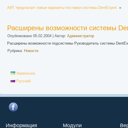
АИТ предлагает новые варианты поставки системы DentExpert.
»
Расширены возможности системы Den
Опубликовано
05.02.2004
|
Автор:
Администратор
Расширены возможности подсистемы Руководитель системы DentExp
Рубрика:
Новости
Українська
Русский
Информация
Модули
Ве