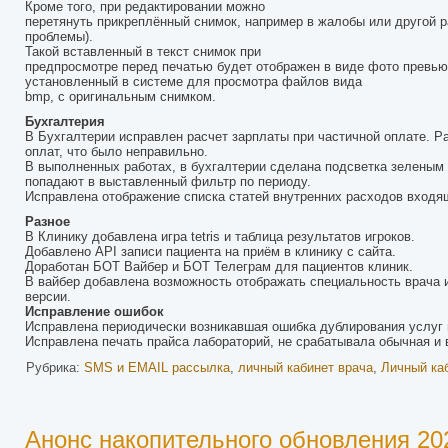
Кроме того, при редактировании можно
перетянуть прикреплённый снимок, например в жалобы или другой ра
проблемы).
Такой вставленный в текст снимок при
предпросмотре перед печатью будет отображен в виде фото превью,
установленный в системе для просмотра файлов вида
bmp, с оригинальным снимком.
Бухгалтерия
В Бухгалтерии исправлен расчет зарплаты при частичной оплате. Ра
оплат, что было неправильно.
В выполненных работах, в бухгалтерии сделана подсветка зеленым 
попадают в выставленный фильтр по периоду.
Исправлена отображение списка статей внутренних расходов входя
Разное
В Клинику добавлена игра tetris и таблица результатов игроков.
Добавлено API записи пациента на приём в клинику с сайта.
Доработан БОТ Вайбер и БОТ Телеграм для пациентов клиник.
В вайбер добавлена возможность отображать специальность врача и
версии.
Исправление ошибок
Исправлена периодически возникавшая ошибка дублирования услуг 
Исправлена печать прайса лабораторий, не срабатывала обычная и 
Рубрика:
SMS и EMAIL рассылка
,
личный кабинет врача
,
Личный ка
Анонс накопительного обновления 202