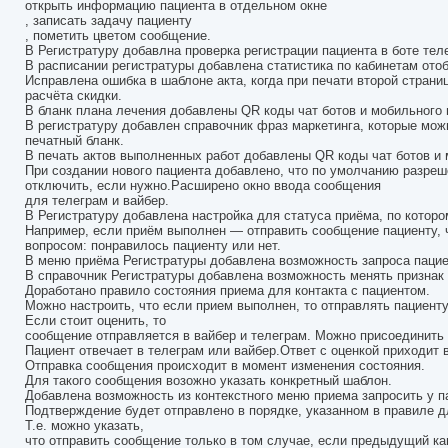
открыть информацию пациента в отдельном окне
, записать задачу пациенту
, пометить цветом сообщение.
В Регистратуру добавлна проверка регистрации пациента в боте теле
В расписании регистратуры добавлена статистика по кабинетам ото
Исправлена ошибка в шаблоне акта, когда при печати второй стран
расчёта скидки.
В бланк плана лечения добавлены QR коды чат ботов и мобильного 
В регистратуру добавлен справочник фраз маркетинга, которые можн
печатный бланк.
В печать актов выполненных работ добавлены QR коды чат ботов и
При создании нового пациента добавлено, что по умолчанию разре
отключить, если нужно.Расширено окно ввода сообщения
для телеграм и вайбер.
В Регистратуру добавлена настройка для статуса приёма, по котор
Например, если приём выполнен — отправить сообщение пациенту, 
вопросом: понравилось пациенту или нет.
В меню приёма Регистратуры добавлена возможность запроса пацие
В справочник Регистратуры добавлена возможность менять признак с
Доработано правило состояния приема для контакта с пациентом.
Можно настроить, что если прием выполнен, то отправлять пациент
Если стоит оценить, то
сообщение отправляется в вайбер и телеграм. Можно присоединить 
Пациент отвечает в телеграм или вайбер.Ответ с оценкой приходит 
Отправка сообщения происходит в момент изменения состояния.
Для такого сообщения возожно указать конкретный шаблон.
Добавлена возможность из контекстного меню приема запросить у 
Подтверждение будет отправлено в порядке, указанном в правиле 
Т.е. можно указать,
что отправить сообщение только в том случае, если предыдущий кан