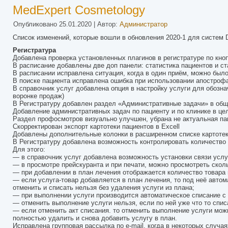
MedExpert Cosmetology
Опубликовано
25.01.2020
|
Автор:
Администратор
Список изменений, которые вошли в обновления 2020-1 для систем 
Регистратура
Добавлена проверка установленных плагинов в регистратуре по кно
В расписание добавлены две доп панели: статистика пациентов и с
В расписании исправлена ситуация, когда в один приём, можно был
В поиске пациента исправлена ошибка при использовании апостроф
В справочник услуг добавлена опция в настройку услуги для обозна
воронке продаж)
В Регистратуру добавлен раздел «Административные задачи» в общ
Добавление административных задач по пациенту и по клинике в це
Раздел профосмотров визуально улучшен, убрана не актуальная п
Скорректирован экспорт картотеки пациентов в Excell
Добавлены дополнительные колонки в расширенном списке картотеки 
В Регистратуру добавлена возможность контролировать количество у
Для этого:
— в справочник услуг добавлена возможность установки связи услу
— в просмотре прейскуранта и при печати, можно просмотреть сколь
— при добавлении в план лечения отображается количество товара 
— если услуга-товар добавляется в план лечения, то под неё автом
отменить и списать нельзя без удаления услуги из плана;
— при выполнении услуги производится автоматическое списание с 
— отменить выполнение услуги нельзя, если по ней уже что то спис
— если отменить акт списания. то отменить выполнение услуги можн
полностью удалить и снова добавить услугу в план.
Исправлена групповая рассылка по e-mail, когда в некоторых случа