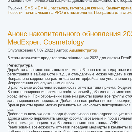
В мобильном приложении пациента добавлена возможность отображе
Рубрика:
SMS и EMAIL рассылка
,
интеграция клиник
,
Кабинет врача
Новости
,
печать чеков на РРО в стоматологии
,
Программа для стом
Анонс накопительного обновления 202
MedExpert Cosmetology
Опубликовано
07.07.2022
|
Автор:
Администратор
В этом документе представлены обновления 2022 для систем DentEx
Регистратура
Доработана возможность пометки смс шаблонов как стандартные и
регистрация в вайбер боте и т.д., а стандартные можно увидеть в сп
Исправлено корректное растягивание интерфейса при увеличении пр
Исправленния обнаруженных ошибок
В расписание добавлена возможность отметки типа приема: бюджет
В окно планирования времени работы врачей добавлена возможност
хорасчетный. При отбражении времени работы врача все группы ото
запланированным периодам. Добавлена настройка цветов периодов, 
Время работы врача можно разбивать на несколько повторяющихся п
раз.
Добавлена возможность ввода формализованного адреса пациента с 
адреса можно перключать между формализованным и произвольным 
В информацию пациента добавлена возможность ввода ИНН.
Реализована возможность отметки передачи медкарты в кабинеты вр
добавлена информация о том, была ли передача карточки пациента