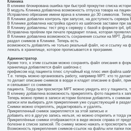
Клиника
В клинике блокирована ошибка при быстрой прокрутке списка истори
В модуль Клиника добавлена возможность отпуска товара на пациент
Исправлено обрезание имени врача в клинике до 30 символов. Тепе
В Клинике добавлен контроль при запуске, на доступность сервера 
В Клинике добавлена настройка одного из шаблонов заставки при за
В Клинику добавлены: тест ping к серверу с базой в формате ip4, ip6, 
Исправлена проблем при печате предварит плана, которая проявлял
В Клинике добавлена возможность сохранения ссылки на МРТ. Добав
раздел снимков в Клинике. Теперь есть
возможность добавлять не только реальный файл, но и ссылку на фа
лежать в хранилище, которое прописывается в программе.
Администратор
.
Кроме того, к этим ссылкам можно сохранять файл описания в форм
хранилища добавляется файл шаблона с
префиксом код пациента плюс случайный код плюс имя файла шабл
Т.е. теперь можно организовать работу, например МРТ: кто то делае
то делает описание снимков в ворде и кладет описание в файл, пр
и связывают со снимком
пациента. Тогда при просмотре МРТ можно увидеть его у пациента, 
В клинику добавлена возможность прикреплять фото пациента к зап
Теперь можно прямо в записи истории болезни добавлять к снимкам
записи или выбирать для прикрепления уже существующий в раздел
Снимки можно откреплять, редактировать и удалять.
Прикрепленный снимок закрепляется за этой записью и
добавить его в другую запись нельзя, но можно открепить и тогда уж
Прикреплённые снимки отображаются в виде иконок справа от предп
болезни в списке записей. По снимку можно нажать и просмотреть е
Возможность прикрепления снимков-ссылок на файлы или папки пок