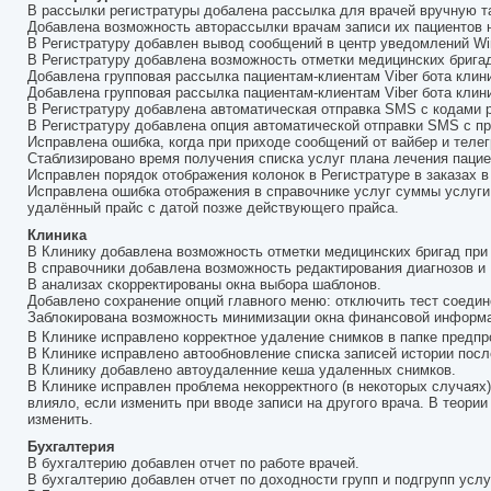
В рассылки регистратуры добалена рассылка для врачей вручную так
Добавлена возможность авторассылки врачам записи их пациентов
В Регистратуру добавлен вывод сообщений в центр уведомлений Wi
В Регистратуру добавлена возможность отметки медицинских бригад
Добавлена групповая рассылка пациентам-клиентам Viber бота клин
Добавлена групповая рассылка пациентам-клиентам Viber бота клин
В Регистратуру добавлена автоматическая отправка SMS с кодами рег
В Регистратуру добавлена опция автоматической отправки SMS с п
Исправлена ошибка, когда при приходе сообщений от вайбер и телегр
Стаблизировано время получения списка услуг плана лечения пацие
Исправлен порядок отображения колонок в Регистратуре в заказах 
Исправлена ошибка отображения в справочнике услуг суммы услуги 
удалённый прайс с датой позже действующего прайса.
Клиника
В Клинику добавлена возможность отметки медицинских бригад при
В справочники добавлена возможность редактирования диагнозов и
В анализах скорректированы окна выбора шаблонов.
Добавлено сохранение опций главного меню: отключить тест соедин
Заблокирована возможность минимизации окна финансовой информа
В Клинике исправлено корректное удаление снимков в папке предпр
В Клинике исправлено автообновление списка записей истории посл
В Клинику добавлено автоудаленние кеша удаленных снимков.
В Клинике исправлен проблема некорректного (в некоторых случаях) 
влияло, если изменить при вводе записи на другого врача. В теории
изменить.
Бухгалтерия
В бухгалтерию добавлен отчет по работе врачей.
В бухгалтерию добавлен отчет по доходности групп и подгрупп услу