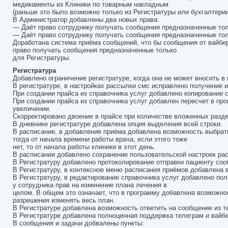
медикаменты из Клиники по товарным накладным
(раньше это было возможно только из Регистратуры или бухгалтерии
В Администратор добавлены два новых права:
— Даёт право сотруднику получать сообщения предназначенные только
— Даёт право сотруднику получать сообщения предназначенные только
Доработана система приёма сообщений, что бы сообщения от вайбер,
право получать сообщения предназначенные только
для Регистратуры.
Регистратура
Добавлено ограничение регистратуре, когда она не может вносить в
В регистратуре, в настройках рассылки смс исправлено получение 
При создании прайса из справочника услуг добавлено копирование с
При создании прайса из справочника услуг добавлен пересчет в пр
увеличении.
Скорректировано двоение в прайсе при количестве вложенных разде
В дневнике регистратуре добавлена опция выделения всей строки.
В расписание, в добавление приёма добавлена возможность выбрат
тогда от начала времени работы врача, если этого тоже
нет, то от начала работы клиники в этот день.
В расписании добавлено сохранение пользовательской настроек рас
В Регистратуру добавлено протоколирование отправки пациенту соо
В Регистратуру, в контексное меню расписания приёмов добавлена 
В Регистратуру, в редактирование справочника услуг добавлено пол
у сотрудника прав на изменение плана лечения в
целом. В общем это означает, что в программу добавлена возможно
разрешения изменять весь план.
В Регистратуре добавлена возможность ответить на сообщение из т
В Регистратуре добавлена полноценная поддержка телеграм и вайбер
В сообщения и задачи добвалены пункты: