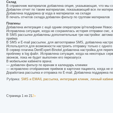
Склад
В справочник материалов добавлена опция, указывающая, что мы с
Добавлен отчет по таким материалам, показывающий все ли матери
Добавлена поддержка qr кода в материалах на складе
В печать отчетов склада добавлен фильтр по группам материалов
Плагины
Добавлена интеграция с ещё одним оператором ip/телефонии Новос
Исправлена ситуация, когда не сохранялась история отправки смс, 
В SMS рассылки добавлены дополнительные три настройки: автомати
приёма
В SMS и E-mail рассылки, для автоотправки SMS, добавлена настро
Используется для возможности настроить отправку только с одного 
В сервер плагина DentExpert-Binotel добавлена настройка для пере
проблему в log файл. Исправлена ситуация, когда на некоторых серв
звонков, пока не будет выполнен его перезапуск
В мобильном кабинете врача:
— добавлен фильтр по врачам в календарь клиники
— исправлено отображение приёмов в карточке пациента, когда не 
Доработана рассылка и отправка по E-mail. Добавлена поддержка по
Рубрика:
SMS и EMAIL рассылка
,
интеграция клиник
,
личный кабине
Страница 1 из 2
1
2
»