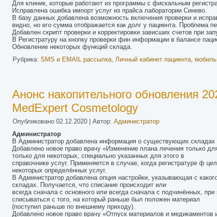
Для клиник, которые работают из программы с фискальным регистра
Исправлена ошибка импорт услуг из прайса лаборатории Синево.
В базу данных добавлена возможность включения проверки и исправл
видно, но его сумма отображается как долг у пациента. Проблема п
Добавлен скрипт проверки и корректировки зависших счетов при зап
В Регистратуру на кнопку проверки фин информации в балансе пацие
Обновление некоторых функций склада.
Рубрика:
SMS и EMAIL рассылка
,
Личный кабинет пациента
,
мобиль
Анонс накопительного обновления 202
MedExpert Cosmetology
Опубликовано
02.12.2020
|
Автор:
Администратор
Администратор
В Администратор добавлена информация о существующих складах и
Добавлено новое право врачу «Изменение плана лечения только для
только для некоторых, специально указанных для этого в
справочнике услуг. Применяется в случае, когда регистратуре ф це
некоторых определённых услуг.
В Администратор добавлена опция настройки, указывающая с какого
складах. Получается, что списание происходит или
всегда сначала с основного или всегда сначала с подчинённых, при
списываться с того, на который раньше был положен материал
(поступил раньше по внешнему приходу).
Добавлено новое право врачу «Отпуск материалов и медикаментов и