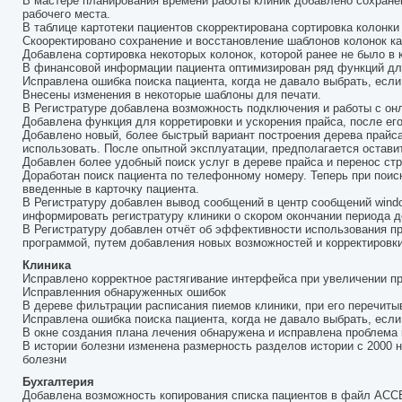
В мастере планирования времени работы клиник добавлено сохранен
рабочего места.
В таблице картотеки пациентов скорректирована сортировка колонки
Скооректировано сохранение и восстановление шаблонов колонок к
Добавлена сортировка некоторых колонок, которой ранее не было в 
В финансовой информации пациента оптимизирован ряд функций для
Исправлена ошибка поиска пациента, когда не давало выбрать, если
Внесены изменения в некоторые шаблоны для печати.
В Регистратуре добавлена возможность подключения и работы с он
Добавлена функция для корретировки и ускорения прайса, после его
Добавлено новый, более быстрый вариант построения дерева прайса
использовать. После опытной эксплуатации, предполагается оставит
Добавлен более удобный поиск услуг в дереве прайса и перенос стр
Доработан поиск пациента по телефонному номеру. Теперь при поис
введенные в карточку пациента.
В Регистратуру добавлен вывод сообщений в центр сообщений windo
информировать регистратуру клиники о скором окончании периода д
В Регистратуру добавлен отчёт об эффективности использования п
программой, путем добавления новых возможностей и корректировки
Клиника
Исправлено корректное растягивание интерфейса при увеличении пр
Исправленния обнаруженных ошибок
В дереве фильтрации расписания пиемов клиники, при его перечиты
Исправлена ошибка поиска пациента, когда не давало выбрать, если
В окне создания плана лечения обнаружена и исправлена проблема 
В истории болезни изменена размерность разделов истории с 2000 н
болезни
Бухгалтерия
Добавлена возможность копирования списка пациентов в файл ACC