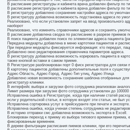
В расписание регистратуры и кабинета врача добавлен фильтр по т
В расписание регистратуры и кабинета врача добавлен фильтр по т
В регистратуру добавлено сохранение настройки адреса по умолчан
В регистратуру добавлена возможность подстановка адреса по умол
Реализовано, что если установлен запрет на ввод произвольного а
наоборот
Реализовано, что изменять справочники адресов и сохранять умолча
В расписание добавлена сводка по расписанию в разрезе приемов п
В поиск пациента добавлен поиск по элементам адреса пациента (р
Передача медкарты добавлена в меню картотеки пациентов и распи
При передачи медкарты фиксируется информация: кто передал, паци
Добавлено окно редактирования справочника параметров адреса.
В регистратуру добавлена возможность корировать пациента в карто
также кнопкой вставки в самом приеме.
В Регистратуре разблокирован порт 0 фиск регистратора для связи п
В картотеку пациентов добавлены дополнительные поля к существу
Адрес-Область, Адрес-Город, Адрес-Тип улиц, Адрес-Улица
Добавлено новая возможность сохранение шаблона отобранных для 
регистратур клиники.
В интерфейс выбора и загрузки фото сотрудника реализован аналог
Лимит размера при загрузке фото сотрудника установлен до 100000 
Исправлена ошибка в Регистратуре, когда при наличии статей расхо
если у родительской статьи, в которую входят эти статьи, не был у
Исправлена сортировка услуг в прейскуранте при печати и экспорте.
Исправлена ошибка, когда ученая степень сотрудника не редактиро
В историю отправки смс добавлена возможность экспорта в Excell.
Блокирован переход к приему из выбора типового времени приема, 
фиксированным временем.
В дереве фильтрации расписания пиемов клиники, при его перечиты