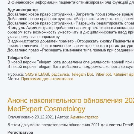
В финансовой информации пациента оптимизирован ряд функций для
Администратор
Добавлено новое право сотрудника «Запретить произвольное врем
Добавлено новое право сотрудника «Разрешить изменять типы врем
Добавлено новое право сотрудника «Разрешить редактировать спра
В модуль Администратор добавлен параметр «Блокировки создания 
образом есть возможность ужесточить и дисциплинировать ввод при
указанному выше параметру.
В администратор добавлен праметр «Отображать кнопку Пациенты не
приема клиники». При включенном параметре кнопка в регистратуре
Добавлено право «Разрешить изменение типа приема при созданиии
Telegam бот
В новой версии Telegam бота добавлены специальности врачей при 
В новой версии Telegam бота добавлена поддержка экспорта консул
Рубрика:
SMS и EMAIL рассылка
,
Telegam Bot
,
Viber bot
,
Кабинет вр
Метки:
Программа для стоматолога
Анонс накопительного обновления 202
MedExpert Cosmetology
Опубликовано
20.12.2021
|
Автор:
Администратор
В этом документе представлены обновления 2021 для систем DentEx
Регистратура