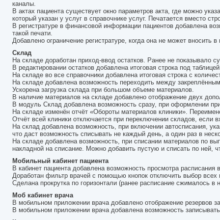
каналы.
В актах пациента существует окно параметров акта, где можно указа
который указан у услуг в справочнике услуг. Печатается вместо стр
В регистратуре в финансовой информации пациентов добавлена возм
такой печати.
Добавлено ограничение регистратуре, когда она не может вносить в
Склад
На складе доработан приход-ввод остатков. Ранее не показывало с
В редактировании остатков добавлена итоговая строка под таблицей
На складе во все справочники добавлена итоговая строка с количе
На складе добавлена возможность переходить между закреплённым
Ускорена загрузка склада при большом объеме материалов.
В наличие материалов на складе добавлено отображение двух допол
В модуль Склад добавлена возможность сразу, при оформлении прих
На складе изменён отчёт «Обороты материалов клиники». Переимен
Отчёт всей клиники отключается при переключении складов, если в
На склад добавлена возможность, при включении автосписания, ука
что даст возможность списывать не каждый день, а один раз в неск
На складе добавлена возможность, при списании материалов по в
накладной на списание. Можно добавить пустую и списать по ней, ч
Мобильный кабинет пациента
В кабинет пациента добавлена возможность просмотра расписания 
Доработан фильтр врачей с помощью кнопок отключить выбор всех 
Сделана прокрутка по горизонтали (ранее расписание сжималось в 
Моб кабинет врача
В мобильном приложении врача добавлено отображение резервов за
В мобильном приложении врача добавлена возможность записывать 