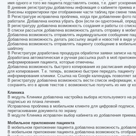
имя одного и того же пацинта подставлять снова, т.е. дает ускорени
В дневник регистратуры добавлены инфомация о кабинете приема и 
Внесены корректироки при отображении части таблиц при смене тем
В Регистратуре исправлена проблема, когда при добавлении фото па
работали. Добавлена кнопка убрать фон (если он однотонный, опред
В регистратуру добавлена возможность создания и работы со списк
В списки рассылок добавлена возможность делать отправку в мобил
Добавлена возможность отправлять индивидуальное сообщение пац
Добавлена возможность делать рассылку акций и новостей в виде 
Добавлена возможность отправлять пациенту сообщение в мобильно
шаблону.
В Регистратуре доработана процедура обработки заявки записи на 
Доработана автоматическая и ручная рассылка push в моб приложен
информирования пациента, которые отмечены.
Добавлена возможность быстрого копирования из расписания информа
для копирования. Т.е. теперь, возможно быстрее передать пациент
информирования клиники. Ссылка на Google календарь позволяет за
В регистратуру добавлена возможность вести список информации, ко
сохранять его в архив текстов с возможностью получить из них qr 
Клиника
В модуль Клиники добавлена настройка выбора используемого на р
подписью из плана лечения.
Исправлена проблема в мобильном клиенте для цифровой подписи, 
перетаскивании документа по экрану.
В модуле Клиника исправлен выбор кабинета из добавления приема,
Мобильное приложение пациента
В мобильном приложении пациента добавлена возможность добавлен
В мобильном приложении пациента добавлена возможность отображе