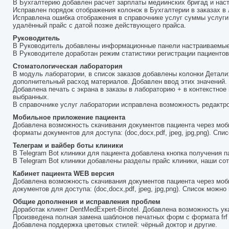
В Бухгалтерию добавлен расчет зарплаты медиинских бригад и наст
Исправлен порядок отображения колонок в Бухгалтерии в заказах в
Исправлена ошибка отображения в справочнике услуг суммы услуги 
удалённый прайс с датой позже действующего прайса.
Руководитель
В Руководитель добавлены информационные панели настраиваемые 
В Руководителе доработан режим статистики регистрации пациентов
Стоматологическая лаборатория
В модуль лаборатории, в список заказов добавлены колонки Детали
дополнительный расход материалов. Добавлен ввод этих значений. 
Добавлена печать с экрана в заказы в лабораторию + в контекстно
выбранных.
В справочнике услуг лаборатории исправлена возможность редактро
Мобильное приложение пациента
Добавлена возможность скачивания документов пациента через моб
форматы документов для доступа: (doc,docx,pdf, jpeg, jpg,png). Спи
Телеграм и вайбер боты клиники
В Telegram Bot клиники для пациента добавлена кнопка получения п
В Telegram Bot клиники добавлены разделы прайс клиники, наши сот
Кабинет пациента WEB версия
Добавлена возможность скачивания документов пациента через мо
документов для доступа: (doc,docx,pdf, jpeg, jpg,png). Список можно
Общие дополнения и исправления проблем
Доработак клиент DentMedExpert-Binotel. Добавлена возможность ук
Произведена полная замена шаблонов печатных форм с формата frf 
Добавлена поддержка цветовых стилей: чёрный доктор и другие.