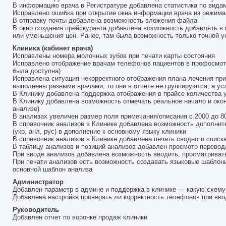
В информацию врача в Регистратуре добавлена статистика по вид
Исправлено ошибка при открытие окна информации врача из режима
В отправку почты добавлена возможность вложения файла
В окно создания прейскуранта добавлена возможность добавлять в 
или уменьшения цен. Ранее, там была возможность только точной ус
Клиника (кабинет врача)
Исправлены номера молочных зубов при печати карты состояния
Исправлено отображение врачам телефонов пациентов в профосмотра
была доступна)
Исправлена ситуация некорректного отображения плана лечения при 
выполнены разными врачами, то они в отчете не группируются, а усл
В Клинику добавлена поддержка отображения в прайсе количества 
В Клинику добавлена возможность отмечать реальное начало и око
анализе)
В анализах увеличен размер поля примечания/описания с 2000 до 8
В справочник анализов в Клинике добавлена возможность дополнит
(укр, анл, рус) в дополнение к основному языку клиники
В справочник анализов в Клинике добавлена печать сводного списк
В таблицу анализов и позиций анализов добавлен просмотр перево
При вводе анализов добавлена возможность вводить, просматривать
При печати анализов есть возможность создавать языковые шаблоны 
основной шаблон анализа
Администратор
Добавлен параметр в админе и поддержка в клинике — какую схему х
Добавлена настройка проверять ли корректность телефонов при ввод
Руководитель
Добавлен отчет по воронке продаж клиники