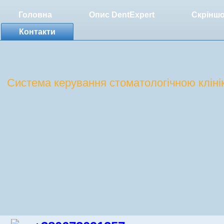
Головна
Опис DentExpert
Скрінш
Контакти
DentExpert
Система керування стоматологічною кліні