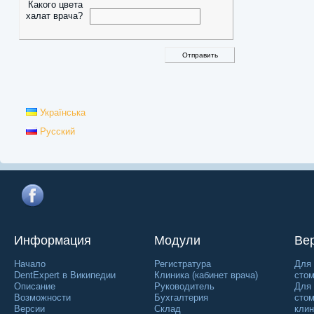
Какого цвета
халат врача?
Українська
Русский
Информация
Модули
Ве
Начало
Регистратура
Для 
DentExpert в Википедии
Клиника (кабинет врача)
стом
Описание
Руководитель
Для
Возможности
Бухгалтерия
стом
Версии
Склад
клин