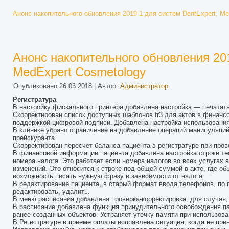
Анонс накопительного обновления 2019-1 для систем DentExpert, M
Анонс накопительного обновления 201
MedExpert Cosmetology
Опубликовано
26.03.2018
|
Автор:
Администратор
Регистратура
В настройку фискального принтера добавлена настройка — печатать
Скорректирован список доступных шаблонов fr3 для актов в финансо
поддержкой цифровой подписи. Добавлена настройка использования 
В клинике убрано ограничение на добавление операций манипуляций
прейскуранта.
Скорректирован пересчет баланса пациента в регистратуре при про
В финансовой информации пациента добавлена настройка строки текс
номера налога. Это работает если номера налогов во всех услугах а
изменений. Это относится к строке под общей суммой в акте, где о
возможность писать нужную фразу в зависимости от налога.
В редактирование пациента, в старый формат ввода телефонов, по п
редактировать, удалить.
В меню расписания добавлена проверка-корректировка, для случая, 
В расписание добавлена функция принудительного освобождения па
ранее созданных объектов. Устраняет утечку памяти при использова
В Регистратуре в приеме оплаты исправлена ситуация, когда не при