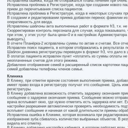
Исправлена ошибка, когда не отображался плана лечения при очен
Исправлена проблема в Регистратуре, когда при создании нового па
прием до перечитывания списка пациентов.
Исправлена проблема в Регистратуре, когда в некоторых случаях при
В создании и редактировании приема добавлен перенос фамилии из 
оперативность для ввода.
Исправлены шаблоны акта выполненных работ в формате fr3, т.к. н
Скорректирован контроль персонала для случая, когда показывало, 
при этом, у этих услуг была цена=0 и в настройках Администратора 
выводить).
В отчете Планёрка-2 исправлены суммы по актам и счетам. Все отч
Исправлен поиск пациента, в котором отображались в результатах 
Шаблон дневника регистратуры переведен в формат fr3, что дало в
В оплатах пациента исправлен пункт «оплатить из суммы оплаты не
неоплаченных счетов для этого режима.
Добавлено отображение семей в расширенный список картотеки паци
семей добавлены телефоны членов семьи.
Клиника
В Клинку, при отметке врачом состояния выполнения приема, добав
имеет право входа в регистратуру получат это сообщение. Цель и
регистратуры.
В Клинку добавлена возможность отметить задержку окончания прием
сообщение о задержке окончания приема. Сообщение можно отправи
врача всплывает окно, где нужно отметить есть задержка или нет. 
настройки разрешения автоматически проверять необходимость подт
всплывет сообщение и начиная от какой длительности приемы обра
Исправлена ошибка в Клинике, которая возникала при редактирован
изображение зуба сбивалось количество выбранных объектов. В рез
видела его отметку.
В Клинику добавлено настройка кабинета, в котором работает врач