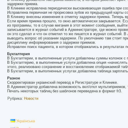
задержки приема.
В Клинике исправлена периодически выскакивающая ошибка при соз
Исправлена первичная не прорисовка зубов из предыдущей карты с
В Клинику внесены изменения в отметку задержки приема. Теперь 
Если время приема прошло, то окно автоматически закрывается. Ес
из программы, то в случае мигания в этот момент сообщения, выйти 
записывается в журнал событий в Администраторе, где можно провер
он это сделал и что он отметил то же пишется в журнал событий. В
выводить вопрос об указании задержки. По умолчанию там стоит п
дисциплину информирования о задержке приемов.
Исправлен поиск пациента, в котором отображались в результатах 
Бухгалтерия
В Бухгалтерии, в выполненные услуги добавлены суммы колонок с 
В Бухгалтерию, в выполненные услуги добавлена опция «начислять 
этого, реализовано сохранение и восстановление отображаемой таб
В Бухгалтерии, в выполненных услугах добавлена таблица зарплаты
Разное
Скорректирован украинский перевод в Регистратуре и Клинике.
В Администратор добавлена возможность вкл/откл мультиприемов, т
Печать некоторых таблиц без шаблонов переведена в формат fr3.
Рубрика:
Новости
Українська